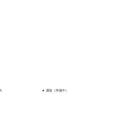
内
通販（準備中）
pyright (c) 2021 - 2026 大岡山北口商店街 All Rights Reserved.