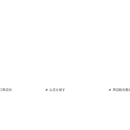
口商店街
お店を探す
周辺観光案
Co