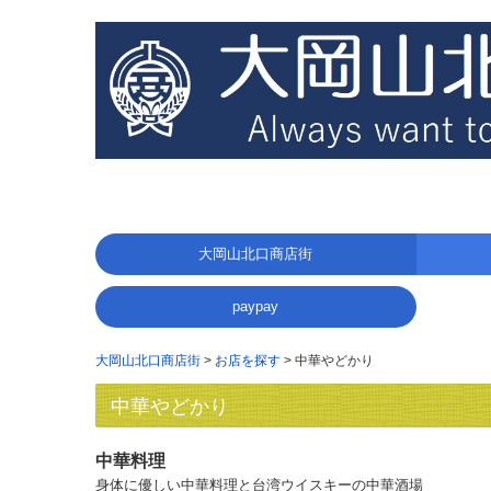
大岡山北口商店街
食べる
買う
利用する
その他
paypay
大岡山北口商店街
お店を探す
中華やどかり
中華やどかり
中華料理
身体に優しい中華料理と
台湾ウイスキーの中華酒場