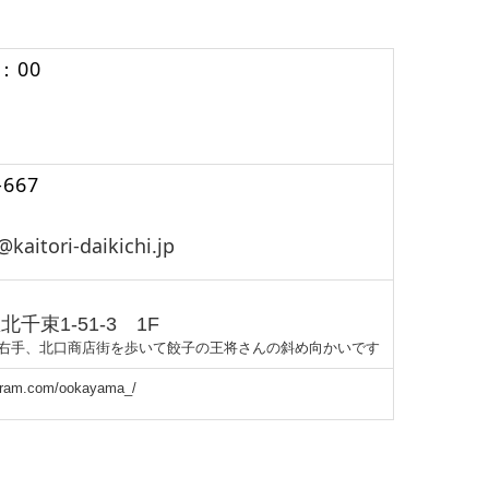
。
：00
-667
aitori-daikichi.jp
千束1-51-3 1F
右手、北口商店街を歩いて餃子の王将さんの斜め向かいです
agram.com/ookayama_/