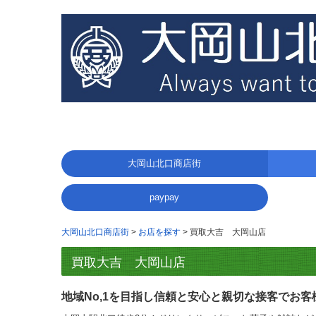
大岡山北口商店街
食べる
買う
利用する
その他
paypay
大岡山北口商店街
お店を探す
買取大吉 大岡山店
買取大吉 大岡山店
地域No,1を目指し信頼と安心と親切な接客でお