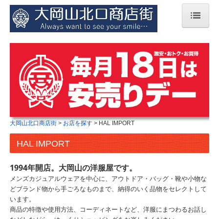
大岡山北口商店街
お店を探す
食べる
買う
利用する
大岡山北口商店街
お店を探す
HAL IMPORT
その他
周辺観光案内
HAL IMPORT
通販（準備中）
1994
年開店。大岡山の洋服屋です。
paypay
メンズカジュアルウェアを中心に、アウトドア・バッグ・靴や小物な
どブランド物から手ごろなものまで、納得のいく品物をセレクトして
います。
商品の特徴や使用方法、コーディネートなど、洋服にまつわるお話し