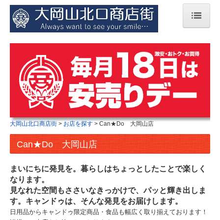
大岡山北口商店街
お店を探す
食べる
買う
利用する
大岡山北口商店街
お店を探す
Can★Do 大岡山店
その他
周辺観光案内
Can★Do 大岡山店
通販（準備中）
まいにちに発見を。暮らしはちょっとしたことで楽しく
paypay
なります。
見なれた空間もささいなきっかけで、パッと輝き出しま
す。キャンドゥは、そんな発見をお届けします。
日用品からキャンドゥ限定商品・食品も幅広く取り揃えております！