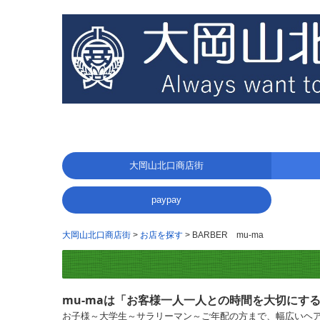
大岡山北口商店街
食べる
買う
利用する
その他
paypay
大岡山北口商店街
お店を探す
BARBER mu-ma
mu-maは「お客様一人一人との時間を大切にす
お子様～大学生～サラリーマン～ご年配の方まで、幅広いヘ